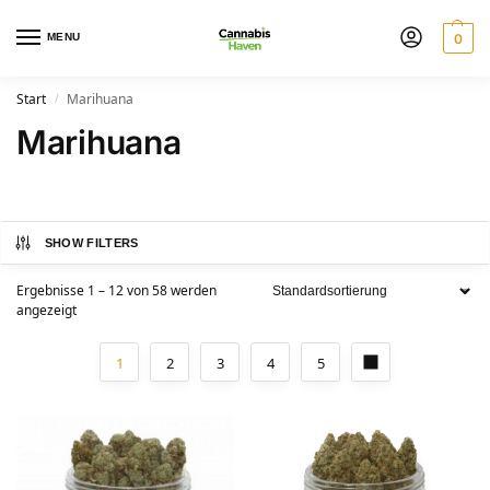
MENU
0
Start
Marihuana
/
Marihuana
SHOW FILTERS
Ergebnisse 1 – 12 von 58 werden
angezeigt
1
2
3
4
5