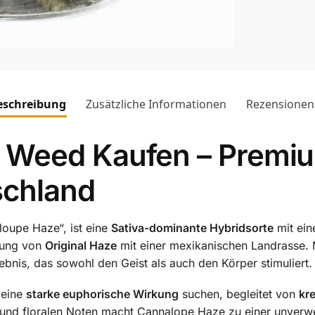
eschreibung
Zusätzliche Informationen
Rezensionen
 Weed Kaufen – Premi
schland
loupe Haze“, ist eine
Sativa-dominante Hybridsorte
mit ei
zung von
Original Haze
mit einer mexikanischen Landrasse.
lebnis, das sowohl den Geist als auch den Körper stimuliert.
 eine
starke euphorische Wirkung
suchen, begleitet von
kr
und floralen Noten macht Cannalope Haze zu einer unverwe