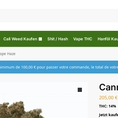
Cali Weed Kaufen
Shit / Hash
Vape THC
Hanföl Ka
ope Haze
 minimum de
100,00
€
pour passer votre commande, le total de vot
Can
205,00
€
THC: 14%
Jetzt kauf