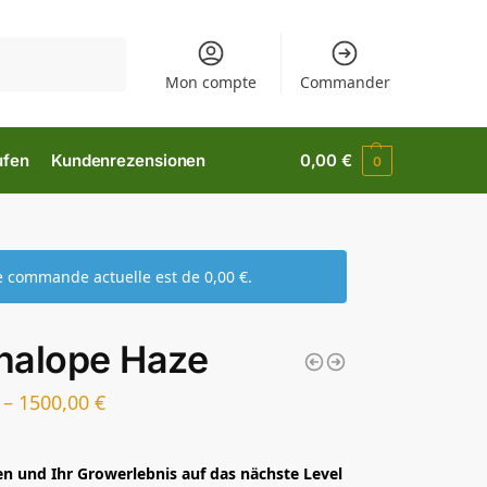
Suchen
Mon compte
Commander
ufen
Kundenrezensionen
0,00
€
0
re commande actuelle est de
0,00
€
.
nalope Haze
–
1500,00
€
en und Ihr Growerlebnis auf das nächste Level