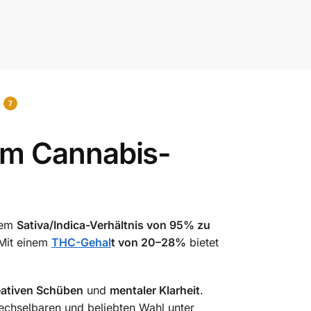
7
um Cannabis-
nem
Sativa/Indica-Verhältnis von 95% zu
Mit einem
THC-Gehal
t von 20–28%
bietet
​
eativen Schüben
und
mentaler Klarheit
.
chselbaren und beliebten Wahl unter