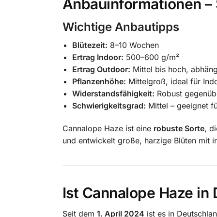
Anbauinformationen –
Wichtige Anbautipps
Blütezeit:
8–10 Wochen
​
Ertrag Indoor:
500–600 g/m²
​
Ertrag Outdoor:
Mittel bis hoch, abhä
Pflanzenhöhe:
Mittelgroß, ideal für I
Widerstandsfähigkeit:
Robust gegenüb
Schwierigkeitsgrad:
Mittel – geeignet 
Cannalope Haze ist eine
robuste Sorte
, d
und entwickelt große, harzige Blüten mit 
Ist Cannalope Haze in 
Seit dem
1. April 2024
ist es in Deutschla