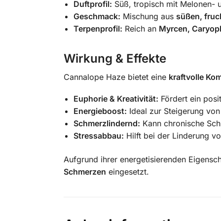
Duftprofil:
Süß, tropisch mit Melonen- 
Geschmack:
Mischung aus
süßen, fruc
Terpenprofil:
Reich an
Myrcen, Caryop
Wirkung & Effekte
Cannalope Haze bietet eine
kraftvolle Ko
Euphorie & Kreativität:
Fördert ein pos
Energieboost:
Ideal zur Steigerung vo
Schmerzlindernd:
Kann chronische Sc
Stressabbau:
Hilft bei der Linderung 
Aufgrund ihrer energetisierenden Eigens
Schmerzen
eingesetzt.
​