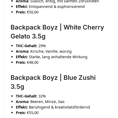
Aroma:
Süßlich, erdig, mit sanften Zitrusnoten
Effekt:
Entspannend & euphorisierend
Preis:
€50,00
Backpack Boyz | White Cherry
Gelato 3.5g
THC-Gehalt:
29%
Aroma:
Kirsche, Vanille, würzig
Effekt:
Starke, lang anhaltende Wirkung
Preis:
€48,00
Backpack Boyz | Blue Zushi
3.5g
THC-Gehalt:
32%
Aroma:
Beeren, Minze, Gas
Effekt:
Beruhigend & kreativitätsfördernd
Preis:
€55,00