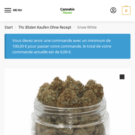
MENU
0
Start
Thc Blüten Kaufen Ohne Rezept
Snow White
/
/
Vous devez avoir une commande avec un minimum de
100,00
€
pour passer votre commande, le total de votre
commande actuelle est de
0,00
€
.