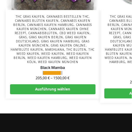
THC GRAS KAUFEN
,
CANNABIS BESTELLEN THC
,
THC GRAS KA
CANNABIS BLÜTEN KAUFEN
,
CANNABIS KAUFEN
CANNABIS BL
BERLIN
,
CANNABIS KAUFEN HAMBURG
,
CANNABIS
BERLIN
,
CANNA
KAUFEN MÜNCHEN
,
CANNABIS KAUFEN OHNE
KAUFEN MÜ
REZEPT
,
CANNABISBLÜTEN
,
CBD WEED KAUFEN
,
REZEPT
,
CANN
GRAS
,
GRAS KAUFEN BERLIN
,
GRAS KAUFEN
GRAS
,
GRAS
DEUTSCHLAND
,
GRAS KAUFEN HAMBURG
,
GRAS
DEUTSCHLAN
KAUFEN MÜNCHEN
,
GRAS KAUFEN ONLINE
,
KAUFEN M
HANFBLÜTE KAUFEN
,
MARIHUANA
,
THC BLÜTEN
,
THC
HANFBLÜTE KAU
WEED KAUFEN
,
WEED KAUFEN
,
WEED KAUFEN
BLÜTEN KAUFEN
BERLIN
,
WEED KAUFEN HAMBURG
,
WEED KAUFEN
WEED KAUFEN
,
W
KÖLN
,
WEED KAUFEN MÜNCHEN
HAMBURG
,
WE
Black Mamba
205,00
€
–
1500,00
€
Ausführung wählen
A