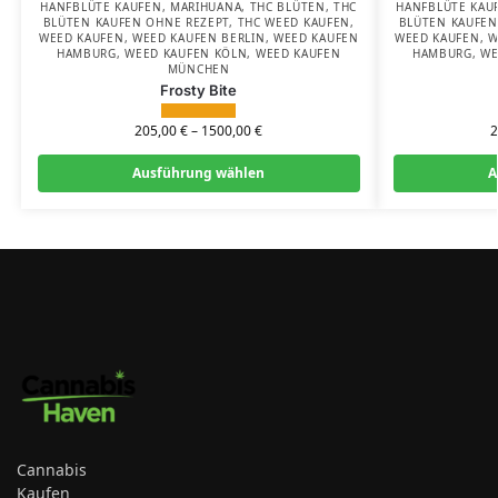
HANFBLÜTE KAUFEN
,
MARIHUANA
,
THC BLÜTEN
,
THC
HANFBLÜTE KAU
BLÜTEN KAUFEN OHNE REZEPT
,
THC WEED KAUFEN
,
BLÜTEN KAUFEN
WEED KAUFEN
,
WEED KAUFEN BERLIN
,
WEED KAUFEN
WEED KAUFEN
,
W
HAMBURG
,
WEED KAUFEN KÖLN
,
WEED KAUFEN
HAMBURG
,
WE
MÜNCHEN
Frosty Bite
205,00
€
–
1500,00
€
Ausführung wählen
A
Cannabis
Kaufen