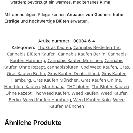
werden; bevorzugt ein warmes, mediterranes Klima
Mit der richtigen Pflege können
Anbauer von Gushers
hohe
Erträge
und
hochwertige Blüten
erwarten.
​
Artikelnummer:
00004-6-4
Kategorien:
Thc Gras Kaufen
,
Cannabis Bestellen Thc
,
Cannabis Blüten Kaufen
,
Cannabis Kaufen Berlin
,
Cannabis
Kaufen Hamburg
,
Cannabis Kaufen München
,
Cannabis
Kaufen Ohne Rezept
,
cannabisblüten
,
Cbd Weed Kaufen
,
Gras
,
Gras Kaufen Berlin
,
Gras Kaufen Deutschland
,
Gras Kaufen
Hamburg
,
Gras Kaufen München
,
Gras Kaufen Online
,
Hanfblüte Kaufen
,
Marihuana
,
THC blüten
,
Thc Blüten Kaufen
Ohne Rezept
,
Thc Weed Kaufen
,
Weed kaufen
,
Weed Kaufen
Berlin
,
Weed Kaufen Hamburg
,
Weed Kaufen Köln
,
Weed
Kaufen München
Ähnliche Produkte