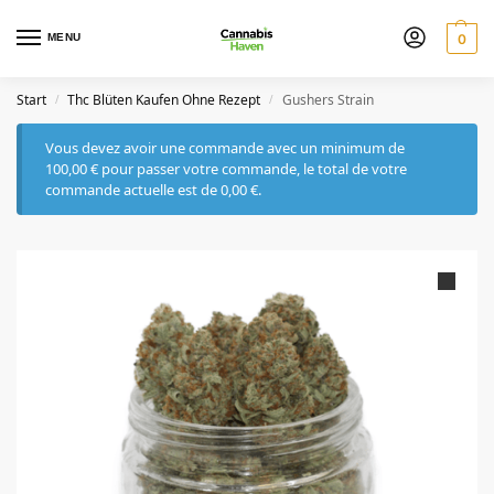
MENU
0
Start
Thc Blüten Kaufen Ohne Rezept
Gushers Strain
/
/
Vous devez avoir une commande avec un minimum de
100,00
€
pour passer votre commande, le total de votre
commande actuelle est de
0,00
€
.