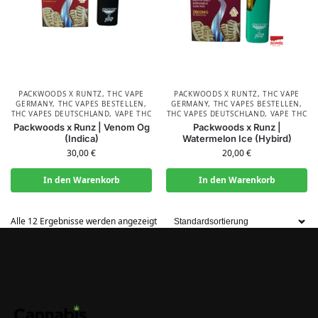
PACKWOODS X RUNTZ
,
THC VAPE
PACKWOODS X RUNTZ
,
THC VAPE
GERMANY
,
THC VAPES BESTELLEN
,
GERMANY
,
THC VAPES BESTELLEN
,
THC VAPES DEUTSCHLAND
,
VAPE THC
THC VAPES DEUTSCHLAND
,
VAPE THC
Packwoods x Runz | Venom Og
Packwoods x Runz |
(Indica)
Watermelon Ice (Hybird)
30,00
€
20,00
€
In den Warenkorb
In den Warenkorb
Alle 12 Ergebnisse werden angezeigt