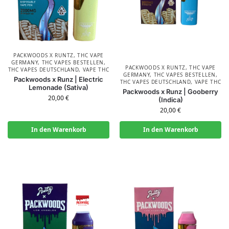
PACKWOODS X RUNTZ
,
THC VAPE
GERMANY
,
THC VAPES BESTELLEN
,
PACKWOODS X RUNTZ
,
THC VAPE
THC VAPES DEUTSCHLAND
,
VAPE THC
GERMANY
,
THC VAPES BESTELLEN
,
Packwoods x Runz | Electric
THC VAPES DEUTSCHLAND
,
VAPE THC
Lemonade (Sativa)
Packwoods x Runz | Gooberry
20,00
€
(Indica)
20,00
€
In den Warenkorb
In den Warenkorb