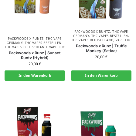
PACKWOODS X RUNTZ
,
THC VAPE
GERMANY
,
THC VAPES BESTELLEN
,
PACKWOODS X RUNTZ
,
THC VAPE
THC VAPES DEUTSCHLAND
,
VAPE THC
GERMANY
,
THC VAPES BESTELLEN
,
Packwoods x Runz | Truffle
THC VAPES DEUTSCHLAND
,
VAPE THC
Monkey (Sativa)
Packwoods x Runz | Sunset
20,00
€
Runtz (Hybrid)
20,00
€
In den Warenkorb
In den Warenkorb