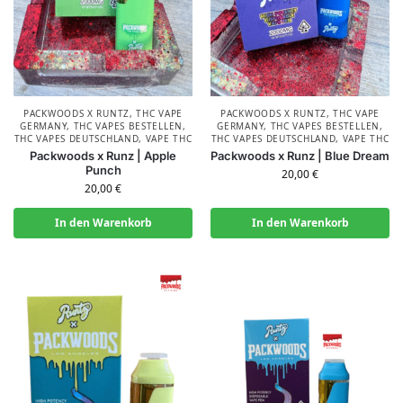
PACKWOODS X RUNTZ
,
THC VAPE
PACKWOODS X RUNTZ
,
THC VAPE
GERMANY
,
THC VAPES BESTELLEN
,
GERMANY
,
THC VAPES BESTELLEN
,
THC VAPES DEUTSCHLAND
,
VAPE THC
THC VAPES DEUTSCHLAND
,
VAPE THC
Packwoods x Runz | Apple
Packwoods x Runz | Blue Dream
Punch
20,00
€
20,00
€
In den Warenkorb
In den Warenkorb