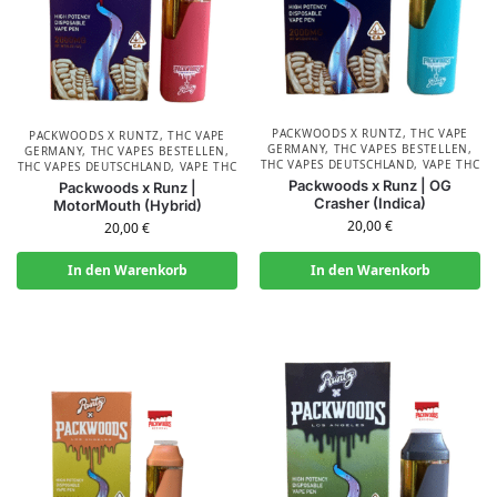
PACKWOODS X RUNTZ
,
THC VAPE
PACKWOODS X RUNTZ
,
THC VAPE
GERMANY
,
THC VAPES BESTELLEN
,
GERMANY
,
THC VAPES BESTELLEN
,
THC VAPES DEUTSCHLAND
,
VAPE THC
THC VAPES DEUTSCHLAND
,
VAPE THC
Packwoods x Runz | OG
Packwoods x Runz |
Crasher (Indica)
MotorMouth (Hybrid)
20,00
€
20,00
€
In den Warenkorb
In den Warenkorb