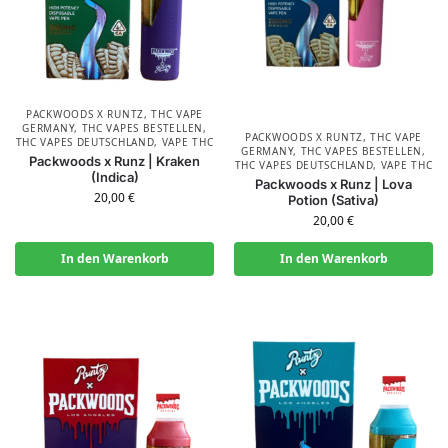
PACKWOODS X RUNTZ
,
THC VAPE
GERMANY
,
THC VAPES BESTELLEN
,
PACKWOODS X RUNTZ
,
THC VAPE
THC VAPES DEUTSCHLAND
,
VAPE THC
GERMANY
,
THC VAPES BESTELLEN
,
Packwoods x Runz | Kraken
THC VAPES DEUTSCHLAND
,
VAPE THC
(Indica)
Packwoods x Runz | Lova
20,00
€
Potion (Sativa)
20,00
€
In den Warenkorb
In den Warenkorb