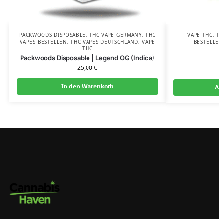
PACKWOODS DISPOSABLE
,
THC VAPE GERMANY
,
THC
VAPE THC
,
VAPES BESTELLEN
,
THC VAPES DEUTSCHLAND
,
VAPE
BESTELL
THC
Packwoods Disposable | Legend OG (Indica)
25,00
€
In den Warenkorb
A