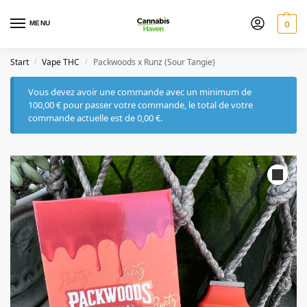
MENU
0
Start
Vape THC
Packwoods x Runz (Sour Tangie)
/
/
Vous devez avoir une commande avec un minimum de
100,00
€
pour passer votre commande, le total de votre
commande actuelle est de
0,00
€
.