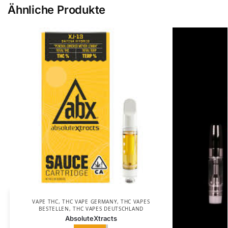
Ähnliche Produkte
VAPE THC
,
THC VAPE GERMANY
,
THC VAPES
BESTELLEN
,
THC VAPES DEUTSCHLAND
AbsoluteXtracts