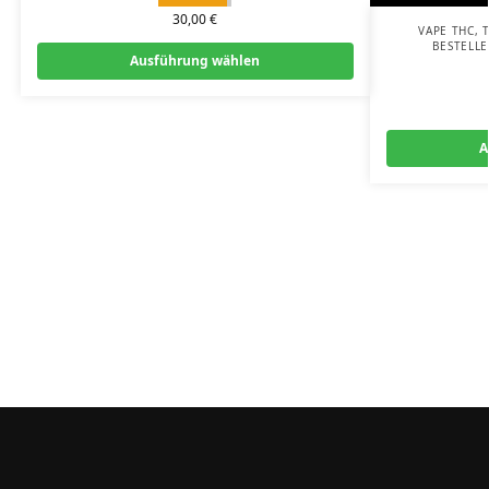
30,00
€
VAPE THC
,
BESTELL
Ausführung wählen
A