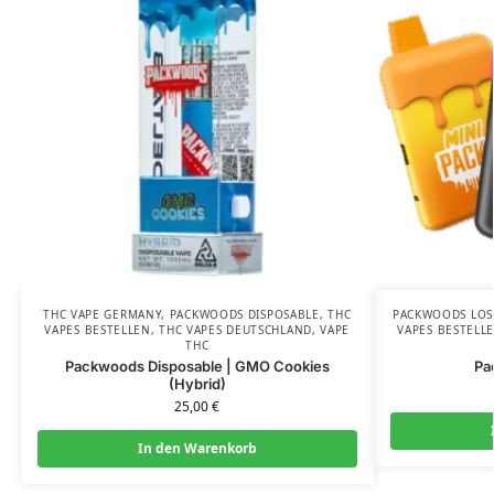
THC VAPE GERMANY
,
PACKWOODS DISPOSABLE
,
THC
PACKWOODS LOS
VAPES BESTELLEN
,
THC VAPES DEUTSCHLAND
,
VAPE
VAPES BESTELL
THC
Packwoods Disposable | GMO Cookies
Pa
(Hybrid)
25,00
€
In den Warenkorb