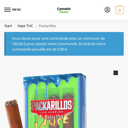
MENU
0
Start
Vape THC
Packarillos
/
/
Vous devez avoir une commande avec un minimum de
100,00
€
pour passer votre commande, le total de votre
commande actuelle est de
0,00
€
.