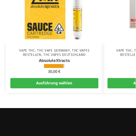
VAPE THC
,
THC VAPE GERMANY
,
THC VAPES
VAPE THC
,
BESTELLEN
,
THC VAPES DEUTSCHLAND
BESTELL
AbsoluteXtracts
30,00
€
Ausführung wählen
A